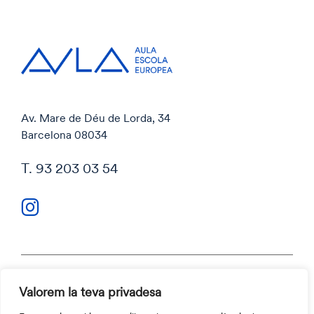
Av. Mare de Déu de Lorda, 34
Barcelona 08034
T. 93 203 03 54
Valorem la teva privadesa
Política de privacitat
Política de cookies