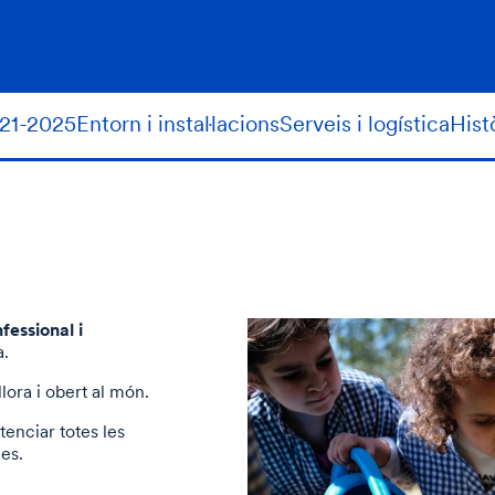
021-2025
Entorn i instal·lacions
Serveis i logística
Hist
fessional i
a.
ora i obert al món.
enciar totes les
nes.