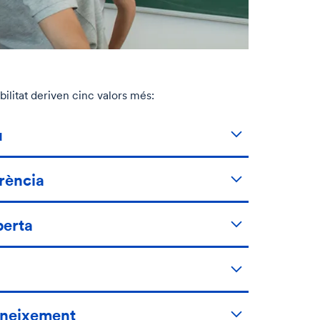
abilitat deriven cinc valors més:
u
erència
berta
oneixement