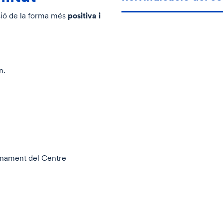
positiva i
sió de la forma més
n.
onament del Centre