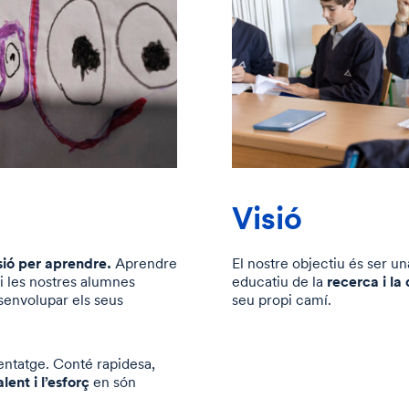
Visió
sió per aprendre.
Aprendre
El nostre objectiu és ser u
recerca i la
 i les nostres alumnes
educatiu de la
senvolupar els seus
seu propi camí.
entatge. Conté rapidesa,
alent i l’esforç
en són