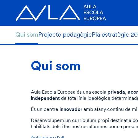
Qui som
Projecte pedagògic
Pla estratègic 2
Qui som
privada, acon
Aula Escola Europea és una escola
independent
de tota línia ideològica determinad
innovador
És un centre
amb afany continu de mill
Desenvolupem un currículum propi destinat a pot
habilitats dels i les nostres alumnes com a perso
Aula a cop d’ull