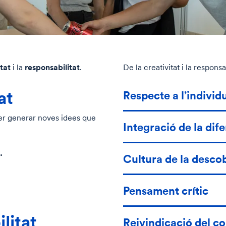
tat
responsabilitat
i la
.
De la creativitat i la respons
at
Respecte a l’individ
r generar noves idees que
Integració de la dif
.
Cultura de la desco
Pensament crític
litat
Reivindicació del c