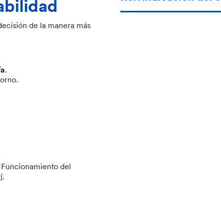
abilidad
decisión de la manera más
ía
.
orno.
 Funcionamiento del
í
.