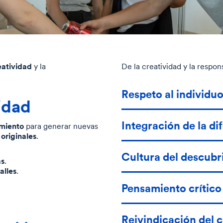
eatividad
y la
De la creatividad y la respon
Respeto al individu
idad
Integración de la di
imiento
para generar nuevas
 originales
.
Cultura del descubr
as
.
alles
.
Pensamiento crítico
Reivindicación del 