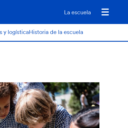
La escuela
s y logística
Historia de la escuela