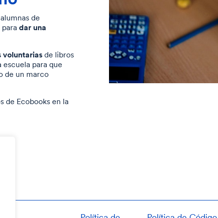
 alumnas de
dar una
s para
 voluntarias
de libros
la escuela para que
ro de un marco
os de Ecobooks en la
Política de
Política de
Código 