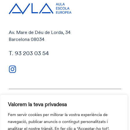
Av. Mare de Déu de Lorda, 34
Barcelona 08034
T. 93 203 03 54
Valorem la teva privadesa
Política de privacitat
Política de cookies
Fem servir cookies per millorar la vostra experiència de
Codi ètic i Canal ètic
navegació, publicar anuncis o contingut personalitzats i
Contacte
analitzar el nostre trànsit. En fer clic a "Acceptar-ho tot",