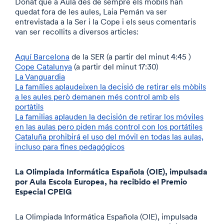
Donat que a Aula des de sempre els mòbils han
quedat fora de les aules, Laia Pemán va ser
entrevistada a la Ser i la Cope i els seus comentaris
van ser recollits a diversos articles:
Aquí Barcelona
de la SER (a partir del minut 4:45 )
Cope Catalunya
(a partir del minut 17:30)
La Vanguardia
La famílies aplaudeixen la decisió de retirar els mòbils
a les aules però demanen més control amb els
portàtils
La familias aplauden la decisión de retirar los móviles
en las aulas pero piden más control con los portátiles
Cataluña prohibirá el uso del móvil en todas las aulas,
incluso para fines pedagógicos
La Olimpiada Informática Española (OIE), impulsada
por Aula Escola Europea, ha recibido el Premio
Especial CPEIG
La Olimpiada Informática Española (OIE), impulsada