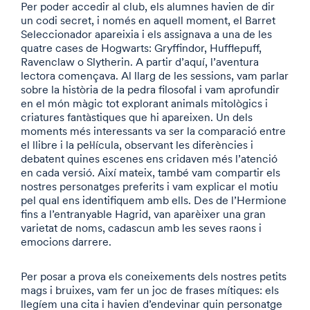
Per poder accedir al club, els alumnes havien de dir
un codi secret, i només en aquell moment, el Barret
Seleccionador apareixia i els assignava a una de les
quatre cases de Hogwarts: Gryffindor, Hufflepuff,
Ravenclaw o Slytherin. A partir d’aquí, l’aventura
lectora començava. Al llarg de les sessions, vam parlar
sobre la història de la pedra filosofal i vam aprofundir
en el món màgic tot explorant animals mitològics i
criatures fantàstiques que hi apareixen. Un dels
moments més interessants va ser la comparació entre
el llibre i la pel·lícula, observant les diferències i
debatent quines escenes ens cridaven més l’atenció
en cada versió. Així mateix, també vam compartir els
nostres personatges preferits i vam explicar el motiu
pel qual ens identifiquem amb ells. Des de l’Hermione
fins a l’entranyable Hagrid, van aparèixer una gran
varietat de noms, cadascun amb les seves raons i
emocions darrere.
Per posar a prova els coneixements dels nostres petits
mags i bruixes, vam fer un joc de frases mítiques: els
llegíem una cita i havien d’endevinar quin personatge