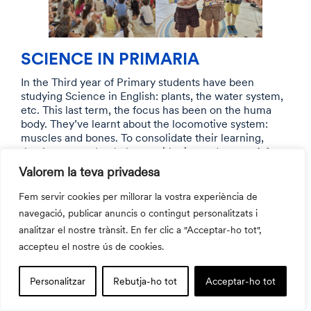
SCIENCE IN PRIMARIA
In the Third year of Primary students have been
studying Science in English: plants, the water system,
etc. This last term, the focus has been on the huma
body. They’ve learnt about the locomotive system:
muscles and bones. To consolidate their learning,
they’ve created a skeleton with pins and paper. A fun
way to see how bones connect to one another and to
Valorem la teva privadesa
learn their names. Some of them are quite hard to
spell! The resulting skeletons have been decorating
Fem servir cookies per millorar la vostra experiència de
their classrooms the lasts days of school.
navegació, publicar anuncis o contingut personalitzats i
analitzar el nostre trànsit. En fer clic a "Acceptar-ho tot",
accepteu el nostre ús de cookies.
Personalitzar
Rebutja-ho tot
Acceptar-ho tot