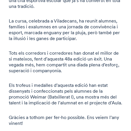
una cita esportiva escolar que ja s’ha convertit en tota
una tradició.
La cursa, celebrada a Viladecans, ha reunit alumnes,
famílies i exalumnes en una jornada de convivència i
esport, marcada enguany per la pluja, però també per
la il·lusió i les ganes de participar.
Tots els corredors i corredores han donat el millor de
si mateixos, fent d’aquesta 48a edició un èxit. Una
vegada més, hem compartit una diada plena d’esforç,
superació i companyonia.
Els trofeus i medalles d’aquesta edició han estat
dissenyats i confeccionats pels alumnes de la
promoció Weimar (Batxillerat I), una mostra més del
talent i la implicació de l’alumnat en el projecte d’Aula.
Gràcies a tothom per fer-ho possible. Ens veiem l’any
vinent!