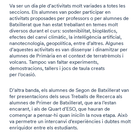
Va ser un dia ple d’activitats molt variades a totes les
seccions. Els alumnes van poder participar en
activitats proposades per professors o per alumnes de
Batxillerat que han estat treballant en temes molt
diversos durant el curs: sostenibilitat, bioplàstics,
efectes del canvi climàtic, la intel·ligència artificial,
nanotecnologia, geopolítica, entre d’altres. Algunes
d’aquestes activitats es van dissenyar i dinamitzar per
alumnes de Primària en el context de terratrèmols i
volcans. Tampoc van faltar experiments,
demostracions, tallers i jocs de taula creats
per l’ocasió.
D’altra banda, els alumnes de Segon de Batxillerat van
fer presentacions dels seus Treballs de Recerca als
alumnes de Primer de Batxillerat, que ara l’estan
encarant, i als de Quart d’ESO, que hauran de
començar a pensar-hi quan iniciïn la nova etapa. Això
va permetre un intercanvi d’experiències i dubtes molt
enriquidor entre els estudiants.