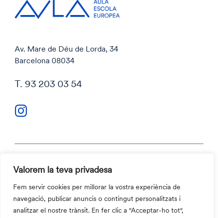
Av. Mare de Déu de Lorda, 34
Barcelona 08034
T. 93 203 03 54
Valorem la teva privadesa
Política de privacitat
Política de cookies
Fem servir cookies per millorar la vostra experiència de
Codi ètic i Canal ètic
navegació, publicar anuncis o contingut personalitzats i
Contacte
analitzar el nostre trànsit. En fer clic a "Acceptar-ho tot",