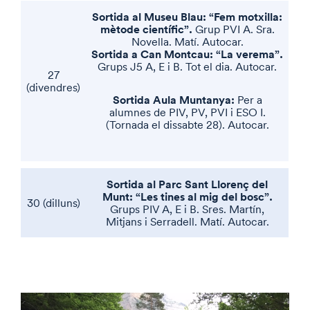
Sortida al Museu Blau: “Fem motxilla:
mètode científic”.
Grup PVI A. Sra.
Novella. Matí. Autocar.
Sortida a Can Montcau: “La verema”.
Grups J5 A, E i B. Tot el dia. Autocar.
27
(divendres)
Sortida Aula Muntanya:
Per a
alumnes de PIV, PV, PVI i ESO I.
(Tornada el dissabte 28). Autocar.
Sortida al Parc Sant Llorenç del
Munt: “Les tines al mig del bosc”.
30 (dilluns)
Grups PIV A, E i B. Sres. Martín,
Mitjans i Serradell. Matí. Autocar.