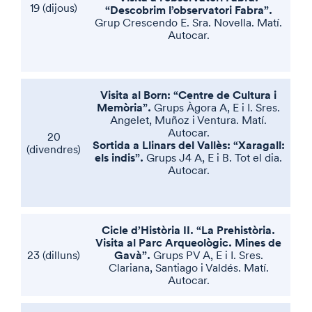
19 (dijous)
“Descobrim l’observatori Fabra”.
Grup Crescendo E. Sra. Novella. Matí.
Autocar.
Visita al Born: “Centre de Cultura i
Memòria”.
Grups Àgora A, E i I. Sres.
Angelet, Muñoz i Ventura. Matí.
Autocar.
20
Sortida a Llinars del Vallès: “Xaragall:
(divendres)
els indis”.
Grups J4 A, E i B. Tot el dia.
Autocar.
Cicle d’Història II. “La Prehistòria.
Visita al Parc Arqueològic. Mines de
Gavà”.
23 (dilluns)
Grups PV A, E i I. Sres.
Clariana, Santiago i Valdés. Matí.
Autocar.