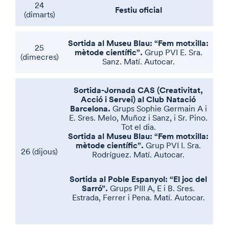
24
Festiu oficial
(dimarts)
Sortida al Museu Blau: “Fem motxilla:
25
mètode científic”.
Grup PVI E. Sra.
(dimecres)
Sanz. Matí. Autocar.
Sortida-Jornada CAS (Creativitat,
Acció i Servei) al Club Natació
Barcelona.
Grups Sophie Germain A i
E. Sres. Melo, Muñoz i Sanz, i Sr. Pino.
Tot el dia.
Sortida al Museu Blau: “Fem motxilla:
mètode científic”.
Grup PVI I. Sra.
26 (dijous)
Rodríguez. Matí. Autocar.
Sortida al Poble Espanyol: “El joc del
Sarró”.
Grups PIII A, E i B. Sres.
Estrada, Ferrer i Pena. Matí. Autocar.