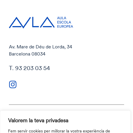
Av. Mare de Déu de Lorda, 34
Barcelona 08034
T. 93 203 03 54
Valorem la teva privadesa
Política de privacitat
Política de cookies
Fem servir cookies per millorar la vostra experiència de