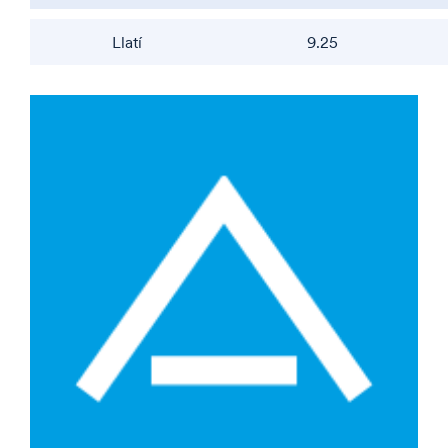
Llatí
9.25