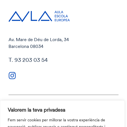
Av. Mare de Déu de Lorda, 34
Barcelona 08034
T. 93 203 03 54
Valorem la teva privadesa
Política de privacitat
Política de cookies
Fem servir cookies per millorar la vostra experiència de
Codi ètic i Canal ètic
navegació, publicar anuncis o contingut personalitzats i