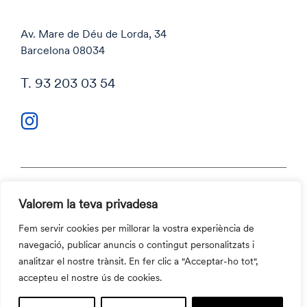
Av. Mare de Déu de Lorda, 34
Barcelona 08034
T. 93 203 03 54
Valorem la teva privadesa
Política de privacitat
Política de cookies
Fem servir cookies per millorar la vostra experiència de
Codi ètic i Canal ètic
navegació, publicar anuncis o contingut personalitzats i
Contacte
analitzar el nostre trànsit. En fer clic a "Acceptar-ho tot",
©2026 Aula Escola Europea
accepteu el nostre ús de cookies.