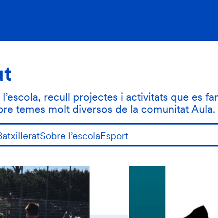
ut
’escola, recull projectes i activitats que es fa
obre temes molt diversos de la comunitat Aula.
Batxillerat
Sobre l’escola
Esport