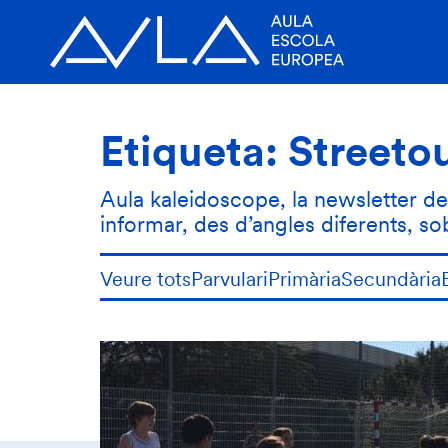
Etiqueta:
Streeto
Aula kaleidoscope, la newsletter de l
informar, des d’angles diferents, s
Veure tots
Parvulari
Primària
Secundària