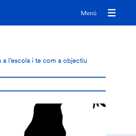
Menú
n a l’escola i te com a objectiu