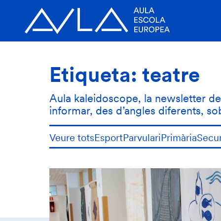
Etiqueta:
teatre
Aula kaleidoscope, la newsletter de l
informar, des d’angles diferents, s
Veure tots
Esport
Parvulari
Primària
Secu