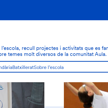
’escola, recull projectes i activitats que es fa
obre temes molt diversos de la comunitat Aula.
ndària
Batxillerat
Sobre l’escola