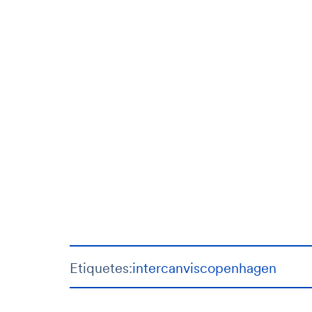
Etiquetes:
intercanvis
copenhagen