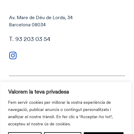
Av. Mare de Déu de Lorda, 34
Barcelona 08034
T. 93 203 03 54
Valorem la teva privadesa
Política de privacitat
Política de cookies
Fem servir cookies per millorar la vostra experiència de
Codi ètic i Canal ètic
navegació, publicar anuncis o contingut personalitzats i
Contacte
analitzar el nostre trànsit. En fer clic a "Acceptar-ho tot",
©2026 Aula Escola Europea
accepteu el nostre ús de cookies.