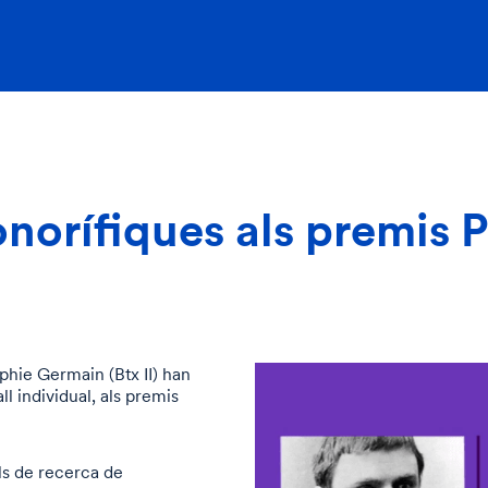
norífiques als premis 
phie Germain (Btx II) han
l individual, als premis
ls de recerca de