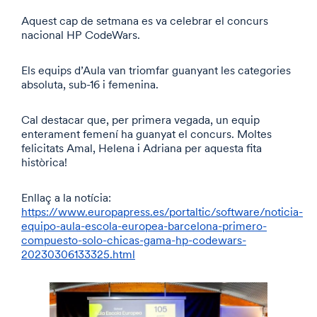
Aquest cap de setmana es va celebrar el concurs
nacional HP CodeWars.
Els equips d’Aula van triomfar guanyant les categories
absoluta, sub-16 i femenina.
Cal destacar que, per primera vegada, un equip
enterament femení ha guanyat el concurs. Moltes
felicitats Amal, Helena i Adriana per aquesta fita
històrica!
Enllaç a la notícia:
https://www.europapress.es/portaltic/software/noticia-
equipo-aula-escola-europea-barcelona-primero-
compuesto-solo-chicas-gama-hp-codewars-
20230306133325.html