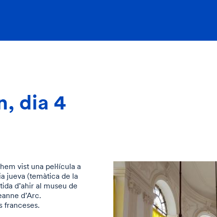
n, dia 4
hem vist una pel·lícula a
ia jueva (temàtica de la
ida d’ahir al museu de
eanne d’Arc.
s franceses.