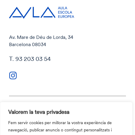
Av. Mare de Déu de Lorda, 34
Barcelona 08034
T. 93 203 03 54
Valorem la teva privadesa
Política de privacitat
Política de cookies
Fem servir cookies per millorar la vostra experiència de
Codi ètic i Canal ètic
navegació, publicar anuncis o contingut personalitzats i
Contacte