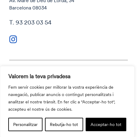
Av. Mare de Déu de Lorda, 34
Barcelona 08034
T. 93 203 03 54
Valorem la teva privadesa
Política de privacitat
Política de cookies
Fem servir cookies per millorar la vostra experiència de
Codi ètic i Canal ètic
navegació, publicar anuncis o contingut personalitzats i
Contacte
analitzar el nostre trànsit. En fer clic a "Acceptar-ho tot",
©2026 Aula Escola Europea
accepteu el nostre ús de cookies.
Personalitzar
Rebutja-ho tot
Acceptar-ho tot