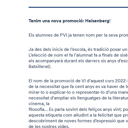
Tenim una nova promoció: Heisenberg
!
Els alumnes de PVI ja tenen nom per la seva pro
Ja des dels inicis de l’escola, és tradició posar
L’elecció de nom el fa l’alumnat fa a finals de si
els acompanyarà durant els darrers sis anys d’esc
Batxillerat).
El nom de la promoció de VI d’aquest curs 2022
de la necessitat que fa cent anys es va haver de 
mirar-lo o explicar-lo o representar-lo d’una mane
necessitat d’ampliar els llenguatges de la literatura,
cinema, la
filosofia… Es parla sovint dels feliços anys vint; 
aquesta etiqueta com al·ludint a la felicitat que p
descobriment de noves formes d’expressió que va
de les nostres vides.