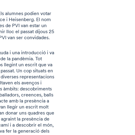
Els alumnes podien votar
ilce i Heisenberg. El nom
es de PVI van estar un
ir lloc el passat dijous 25
 PVI van ser convidades.
da i una introducció i va
 de la pandèmia. Tot
s llegint un escrit que va
 passat. Un cop situats en
 diverses representacions
altaven els avenços i
ts àmbits: descobriments
balladors, creences, balls
l’acte amb la presència a
an llegir un escrit molt
i van donar uns quadres que
agraint la presència de
camí i a descobrir el món,
va fer la generació dels