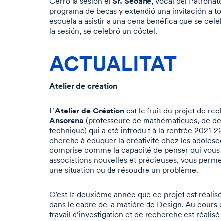
Sr. Seoane
Cerró la sesión el
, vocal del Patrona
programa de becas y extendió una invitación a tod
escuela a asistir a una cena benéfica que se cele
la sesión, se celebró un cóctel.
ACTUALITAT
Atelier de création
Atelier de Création
L’
est le fruit du projet de 
Ansorena
(professeure de mathématiques, de des
technique) qui a été introduit à la rentrée 2021-2
cherche à éduquer la créativité chez les adolesce
comprise comme la capacité de penser qui vous 
associations nouvelles et précieuses, vous permet
une situation ou de résoudre un problème.
C’est la deuxième année que ce projet est réalisé
dans le cadre de la matière de Design. Au cours 
travail d’investigation et de recherche est réalis