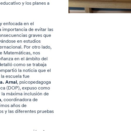
 educativo y los planes a
y enfocada en el
a importancia de evitar las
 consecuencias graves que
oyándose en estudios
ternacional. Por otro lado,
de Matemáticas, nos
eñanza en el ámbito del
etalló como se trabaja
mpartió la noticia que el
la escuela fue
a. Arnal
, psicopedagoga
ica (DOP), expuso como
r la máxima inclusión de
a
, coordinadora de
timos años de
os y las diferentes pruebas