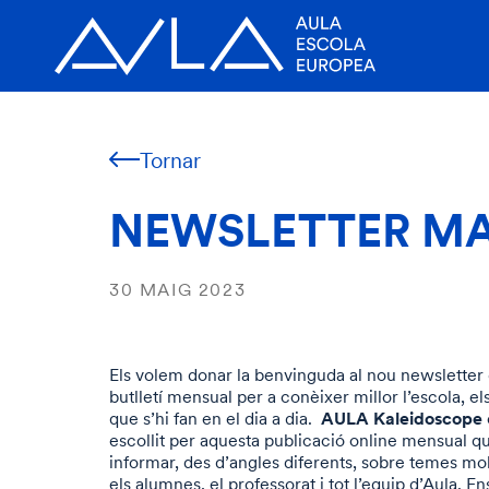
Tornar
NEWSLETTER MA
30 MAIG 2023
Els volem donar la benvinguda al nou newsletter d
butlletí mensual per a conèixer millor l’escola, els
AULA Kaleidoscope
que s’hi fan en el dia a dia.
escollit per aquesta publicació online mensual q
informar, des d’angles diferents, sobre temes mol
els alumnes, el professorat i tot l’equip d’Aula. 