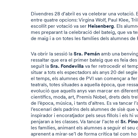
Divendres 28 d’abril es va celebrar una votació. 
entre quatre opcions: Virgina Wolf, Paul Klee, Tr
Heisenberg
escollit per votació va ser
. Els alumn
mes preparant la celebració del bateig, que va ten
de maig i a on totes les famílies dels alumnes de
Sra. Pemán
Va obrir la sessió la
amb una benvingu
ressaltar que era el primer bateig que es feia des
Sra. Fondevilla
seguit la
va fer retrocedir el temp
situar a tots els espectadors als anys 20 del segle
el temps, els alumnes de PVI van començar a fer
teatrals, totes situades a aquella època, que ress
evolució que aquells anys van marcar en diferen
científics, moda, art, Premis Nobel, drets dels tre
de l’època, música, i tants d’altres. Es va tancar 
l’escenari dels padrins dels alumnes de sisè que v
inspirador i encoratjador pels seus fillols i els h
Sr. Pino
penjaran a les classes. Va tancar l’acte el
les famílies, animant els alumnes a seguir el seu 
aprenent a mirar-se’l de forma crítica tal com ho 