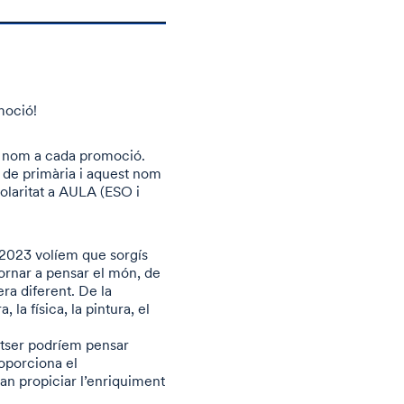
moció!
 un nom a cada promoció.
sè de primària i aquest nom
olaritat a AULA (ESO i
-2023 volíem que sorgís
tornar a pensar el món, de
ra diferent. De la
 la física, la pintura, el
potser podríem pensar
roporciona el
n propiciar l’enriquiment