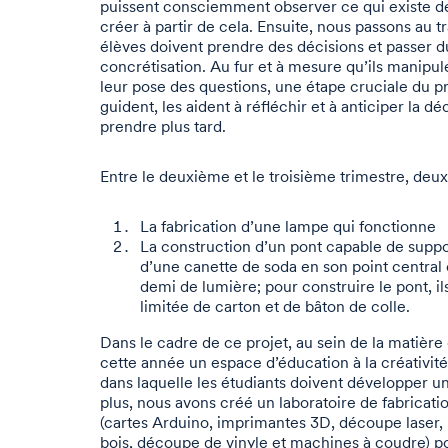
puissent consciemment observer ce qui existe dé
créer à partir de cela. Ensuite, nous passons au tr
élèves doivent prendre des décisions et passer d
concrétisation. Au fur et à mesure qu’ils manipul
leur pose des questions, une étape cruciale du pr
guident, les aident à réfléchir et à anticiper la dé
prendre plus tard.
Entre le deuxième et le troisième trimestre, deux
La fabrication d’une lampe qui fonctionne
La construction d’un pont capable de suppo
d’une canette de soda en son point central
demi de lumière; pour construire le pont, il
limitée de carton et de bâton de colle.
Dans le cadre de ce projet, au sein de la matière
cette année un espace d’éducation à la créativit
dans laquelle les étudiants doivent développer u
plus, nous avons créé un laboratoire de fabricati
(cartes Arduino, imprimantes 3D, découpe laser, m
bois, découpe de vinyle et machines à coudre) p