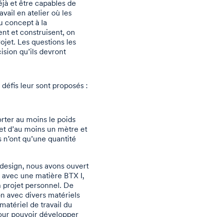
jà et être capables de
avail en atelier où les
u concept à la
ent et construisent, on
ojet. Les questions les
cision qu’ils devront
 défis leur sont proposés :
rter au moins le poids
 et d’au moins un mètre et
s n’ont qu’une quantité
 design, nous avons ouvert
é avec une matière BTX I,
n projet personnel. De
on avec divers matériels
atériel de travail du
our pouvoir développer