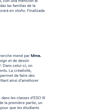
to, con una mención al
as las familias de la
brará en otoño. Finalizada
Mme.
recherche mené par
ign et de dessin
2. Dans celui-ci, on
nts. La créativité,
permet de faire des
tant ainsi d’améliorer
 dans les classes d’ESO III
de la première partie, un
é pour que les étudiants