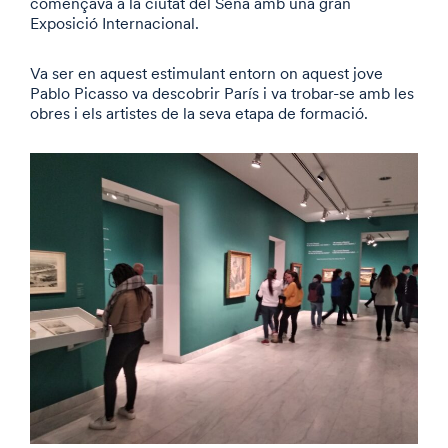
començava a la ciutat del Sena amb una gran
Exposició Internacional.
Va ser en aquest estimulant entorn on aquest jove
Pablo Picasso va descobrir París i va trobar-se amb les
obres i els artistes de la seva etapa de formació.