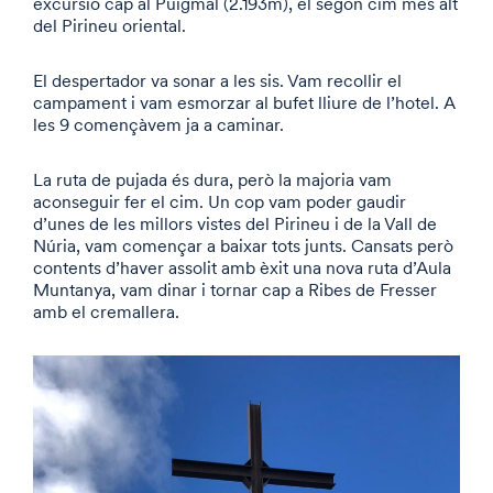
excursió cap al Puigmal (2.193m), el segon cim més alt
del Pirineu oriental.
El despertador va sonar a les sis. Vam recollir el
campament i vam esmorzar al bufet lliure de l’hotel. A
les 9 començàvem ja a caminar.
La ruta de pujada és dura, però la majoria vam
aconseguir fer el cim. Un cop vam poder gaudir
d’unes de les millors vistes del Pirineu i de la Vall de
Núria, vam començar a baixar tots junts. Cansats però
contents d’haver assolit amb èxit una nova ruta d’Aula
Muntanya, vam dinar i tornar cap a Ribes de Fresser
amb el cremallera.