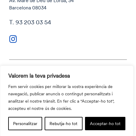
Av. Mare de Déu de Lorda, 34
Barcelona 08034
T. 93 203 03 54
Valorem la teva privadesa
Política de privacitat
Política de cookies
Fem servir cookies per millorar la vostra experiència de
Codi ètic i Canal ètic
navegació, publicar anuncis o contingut personalitzats i
Contacte
analitzar el nostre trànsit. En fer clic a "Acceptar-ho tot",
©2026 Aula Escola Europea
accepteu el nostre ús de cookies.
Personalitzar
Rebutja-ho tot
Acceptar-ho tot