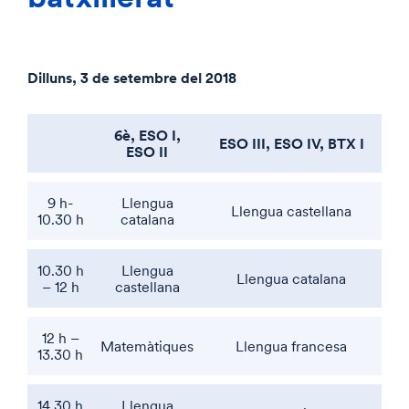
Dilluns, 3 de setembre del 2018
6è, ESO I,
ESO III, ESO IV, BTX I
ESO II
9 h-
Llengua
Llengua castellana
10.30 h
catalana
10.30 h
Llengua
Llengua catalana
– 12 h
castellana
12 h –
Matemàtiques
Llengua francesa
13.30 h
14.30 h
Llengua