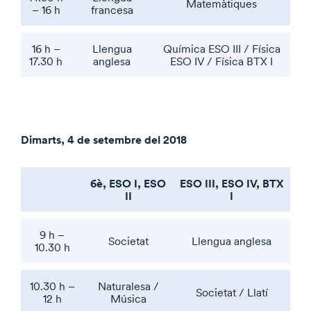
Matemàtiques
– 16 h
francesa
16 h –
Llengua
Química ESO III / Física
17.30 h
anglesa
ESO IV / Física BTX I
Dimarts, 4 de setembre del 2018
6è, ESO I, ESO
ESO III, ESO IV, BTX
II
I
9 h –
Societat
Llengua anglesa
10.30 h
10.30 h –
Naturalesa /
Societat / Llatí
12 h
Música