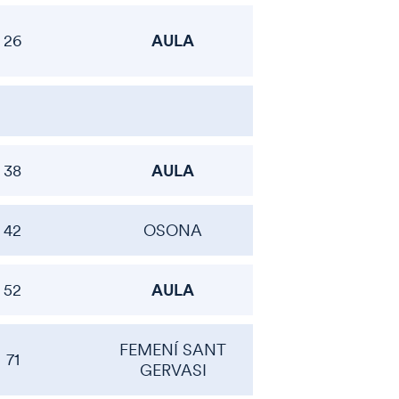
AULA
26
AULA
38
42
OSONA
AULA
52
FEMENÍ SANT
71
GERVASI