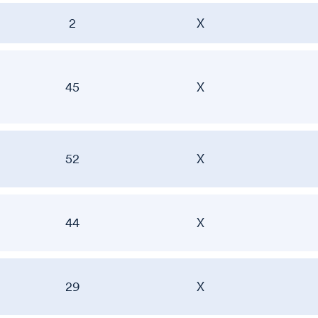
2
X
45
X
52
X
44
X
29
X