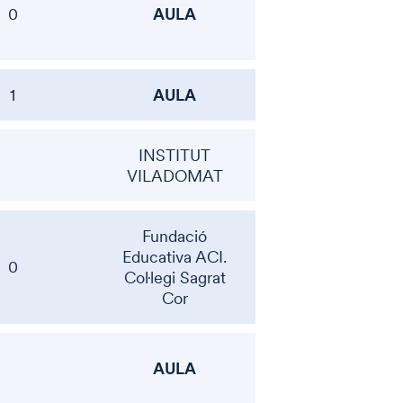
AULA
0
AULA
1
INSTITUT
VILADOMAT
Fundació
Educativa ACI.
0
Col·legi Sagrat
Cor
AULA