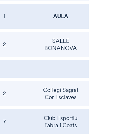
AULA
1
SALLE
2
BONANOVA
Col·legi Sagrat
2
Cor Esclaves
Club Esportiu
7
Fabra i Coats