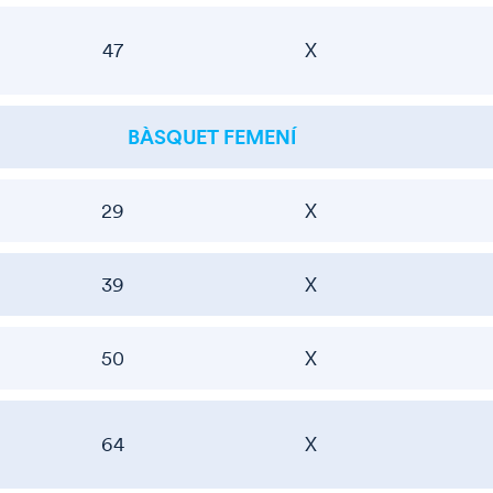
47
X
BÀSQUET FEMENÍ
29
X
39
X
50
X
64
X