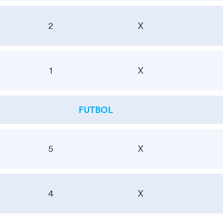
2
X
1
X
FUTBOL
5
X
4
X