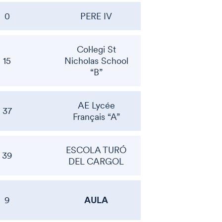
0
PERE IV
Col·legi St
15
Nicholas School
“B”
AE Lycée
37
Français “A”
ESCOLA TURÓ
39
DEL CARGOL
AULA
9