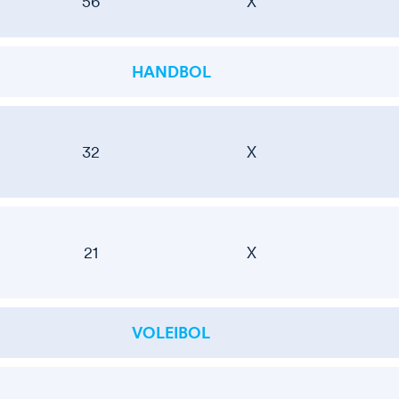
56
X
HANDBOL
32
X
21
X
VOLEIBOL