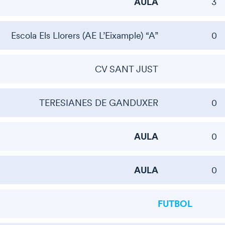
AULA
3
Escola Els Llorers (AE L’Eixample) “A”
0
CV SANT JUST
TERESIANES DE GANDUXER
0
AULA
0
AULA
0
FUTBOL