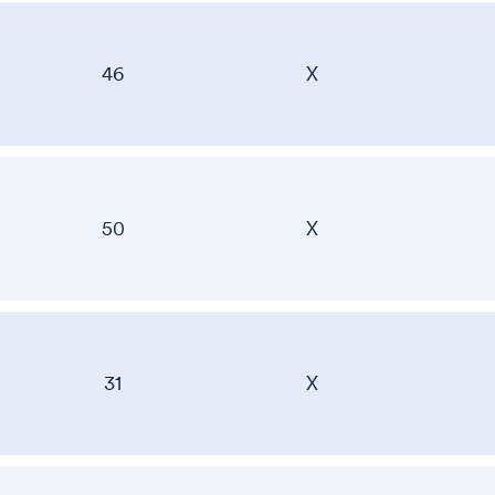
46
X
50
X
31
X