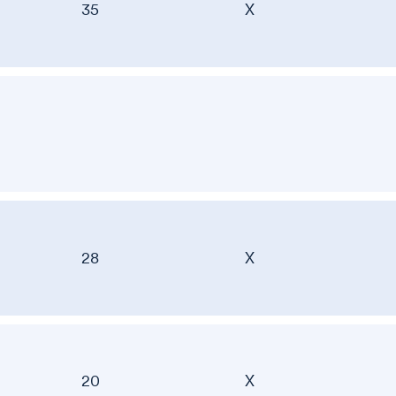
35
X
28
X
20
X