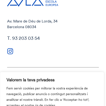
Av. Mare de Déu de Lorda, 34
Barcelona 08034
T. 93 203 03 54
Valorem la teva privadesa
Política de privacitat
Política de cookies
Fem servir cookies per millorar la vostra experiència de
Codi ètic i Canal ètic
navegació, publicar anuncis o contingut personalitzats i
Contacte
analitzar el nostre trànsit. En fer clic a "Acceptar-ho tot",
©2026 Aula Escola Europea
accepteu el nostre ús de cookies.