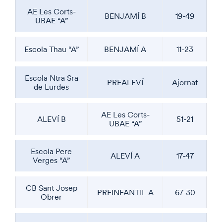
AE Les Corts-
BENJAMÍ B
19-49
UBAE “A”
Escola Thau “A”
BENJAMÍ A
11-23
Escola Ntra Sra
PREALEVÍ
Ajornat
de Lurdes
AE Les Corts-
ALEVÍ B
51-21
UBAE “A”
Escola Pere
ALEVÍ A
17-47
Verges “A”
CB Sant Josep
PREINFANTIL A
67-30
Obrer