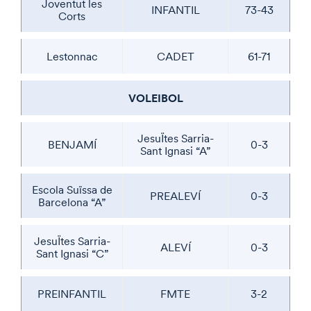
Joventut les
INFANTIL
73-43
Corts
Lestonnac
CADET
61-71
VOLEIBOL
JesuÏtes Sarria-
BENJAMÍ
0-3
Sant Ignasi “A”
Escola Suïssa de
PREALEVÍ
0-3
Barcelona “A”
JesuÏtes Sarria-
ALEVÍ
0-3
Sant Ignasi “C”
PREINFANTIL
FMTE
3-2