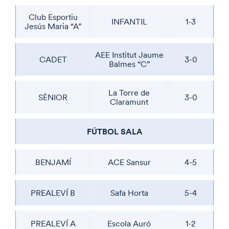
Club Esportiu
INFANTIL
1-3
Jesús Maria “A”
AEE Institut Jaume
CADET
3-0
Balmes “C”
La Torre de
SÈNIOR
3-0
Claramunt
FÚTBOL SALA
BENJAMÍ
ACE Sansur
4-5
PREALEVÍ B
Safa Horta
5-4
PREALEVÍ A
Escola Auró
1-2