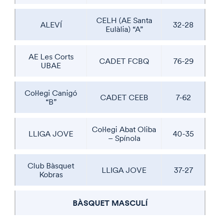
CELH (AE Santa
ALEVÍ
32-28
Eulàlia) “A”
AE Les Corts
CADET FCBQ
76-29
UBAE
Col·legi Canigó
CADET CEEB
7-62
“B”
Col·legi Abat Oliba
LLIGA JOVE
40-35
– Spínola
Club Bàsquet
LLIGA JOVE
37-27
Kobras
BÀSQUET MASCULÍ