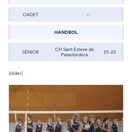
CADET
–
HANDBOL
CH Sant Esteve de
SÈNIOR
25-25
Palautordera
[slider]