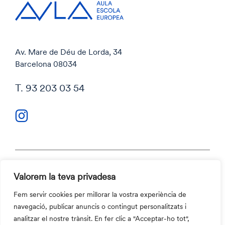
Av. Mare de Déu de Lorda, 34
Barcelona 08034
T. 93 203 03 54
Valorem la teva privadesa
Política de privacitat
Política de cookies
Fem servir cookies per millorar la vostra experiència de
Codi ètic i Canal ètic
navegació, publicar anuncis o contingut personalitzats i
Contacte
analitzar el nostre trànsit. En fer clic a "Acceptar-ho tot",