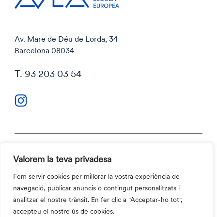
Av. Mare de Déu de Lorda, 34
Barcelona 08034
T. 93 203 03 54
Valorem la teva privadesa
Política de privacitat
Política de cookies
Fem servir cookies per millorar la vostra experiència de
Codi ètic i Canal ètic
navegació, publicar anuncis o contingut personalitzats i
Contacte
analitzar el nostre trànsit. En fer clic a "Acceptar-ho tot",
©2026 Aula Escola Europea
accepteu el nostre ús de cookies.