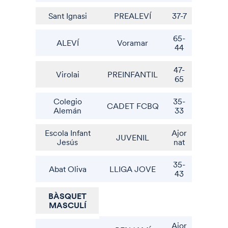
Sant Ignasi
PREALEVÍ
37-7
65-
ALEVÍ
Voramar
44
47-
Virolai
PREINFANTIL
65
Colegio
35-
CADET FCBQ
Alemán
33
Escola Infant
Ajor
JUVENIL
Jesús
nat
35-
Abat Oliva
LLIGA JOVE
43
BÀSQUET
MASCULÍ
Ajor