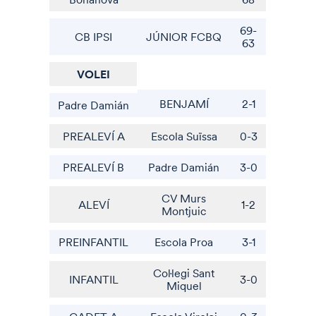
69-
CB IPSI
JÚNIOR FCBQ
63
VOLEI
BENJAMÍ
2-1
Padre Damián
PREALEVÍ A
Escola Suïssa
0-3
PREALEVÍ B
Padre Damián
3-0
CV Murs
ALEVÍ
1-2
Montjuic
PREINFANTIL
Escola Proa
3-1
Col·legi Sant
INFANTIL
3-0
Miquel