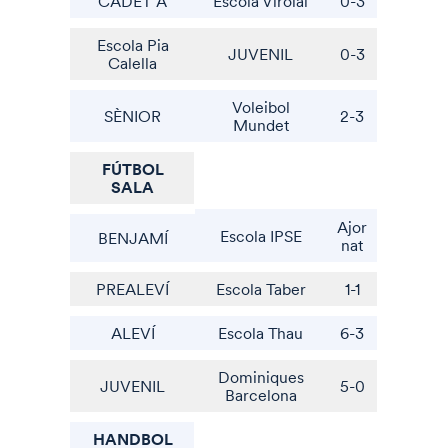
CADET A
Escola Virolai
0-3
Escola Pia
JUVENIL
0-3
Calella
Voleibol
SÈNIOR
2-3
Mundet
FÚTBOL
SALA
Ajor
Escola IPSE
BENJAMÍ
nat
PREALEVÍ
Escola Taber
1-1
ALEVÍ
Escola Thau
6-3
Dominiques
JUVENIL
5-0
Barcelona
HANDBOL