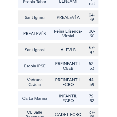
BENJAMÍ
Escola Taber
nat
34-
Sant Ignasi
PREALEVÍ A
46
Reina Elisenda-
30-
PREALEVÍ B
Virolai
60
67-
Sant Ignasi
ALEVÍ B
47
PREINFANTIL
52-
Escola IPSE
CEEB
53
Vedruna
PREINFANTIL
44-
Gràcia
FCBQ
59
INFANTIL
72-
CE La Marina
FCBQ
62
CE Salle
37-
CADET FCBQ
Bonanova
68