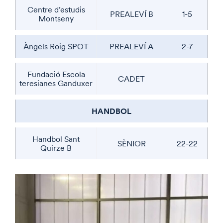
Centre d’estudis
PREALEVÍ B
1-5
Montseny
Àngels Roig SPOT
PREALEVÍ A
2-7
Fundació Escola
CADET
teresianes Ganduxer
HANDBOL
Handbol Sant
SÈNIOR
22-22
Quirze B