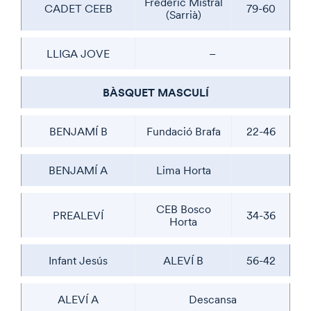
Frederic Mistral
CADET CEEB
79-60
(Sarrià)
LLIGA JOVE
–
BÀSQUET MASCULÍ
BENJAMÍ B
Fundació Brafa
22-46
BENJAMÍ A
Lima Horta
CEB Bosco
PREALEVÍ
34-36
Horta
Infant Jesús
ALEVÍ B
56-42
ALEVÍ A
Descansa