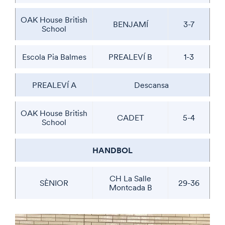
OAK House British
BENJAMÍ
3-7
School
Escola Pia Balmes
PREALEVÍ B
1-3
PREALEVÍ A
Descansa
OAK House British
CADET
5-4
School
HANDBOL
CH La Salle
SÈNIOR
29-36
Montcada B