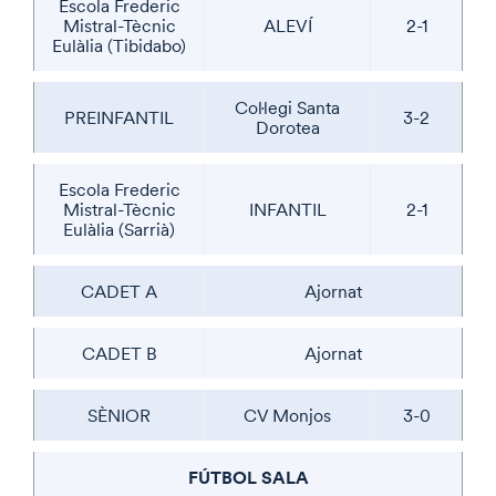
Escola Frederic
Mistral-Tècnic
ALEVÍ
2-1
Eulàlia (Tibidabo)
Col·legi Santa
PREINFANTIL
3-2
Dorotea
Escola Frederic
Mistral-Tècnic
INFANTIL
2-1
Eulàlia (Sarrià)
CADET A
Ajornat
CADET B
Ajornat
SÈNIOR
CV Monjos
3-0
FÚTBOL SALA