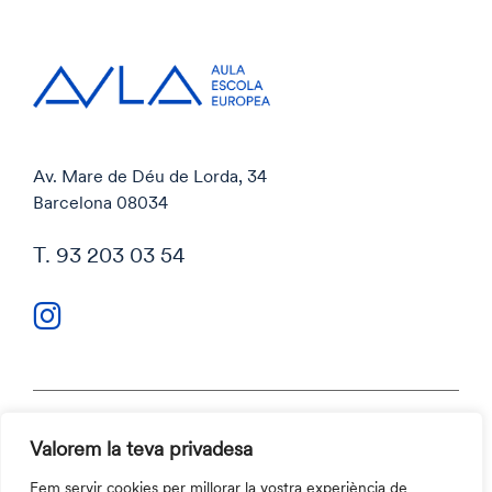
Av. Mare de Déu de Lorda, 34
Barcelona 08034
T. 93 203 03 54
Valorem la teva privadesa
Política de privacitat
Política de cookies
Fem servir cookies per millorar la vostra experiència de