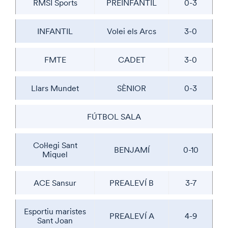
RMSI Sports
PREINFANTIL
0-3
INFANTIL
Volei els Arcs
3-0
FMTE
CADET
3-0
Llars Mundet
SÈNIOR
0-3
FÚTBOL SALA
Col·legi Sant
BENJAMÍ
0-10
Miquel
ACE Sansur
PREALEVÍ B
3-7
Esportiu maristes
PREALEVÍ A
4-9
Sant Joan