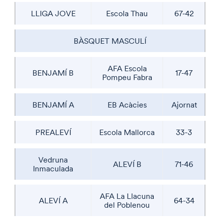
LLIGA JOVE
Escola Thau
67-42
BÀSQUET MASCULÍ
AFA Escola
BENJAMÍ B
17-47
Pompeu Fabra
BENJAMÍ A
EB Acàcies
Ajornat
PREALEVÍ
Escola Mallorca
33-3
Vedruna
ALEVÍ B
71-46
Inmaculada
AFA La Llacuna
ALEVÍ A
64-34
del Poblenou