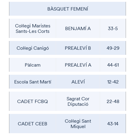
BÀSQUET FEMENÍ
Col·legi Maristes
BENJAMÍ A
33-5
Sants-Les Corts
Col·legi Canigó
PREALEVÍ B
49-29
Pàlcam
PREALEVÍ A
44-61
Escola Sant Martí
ALEVÍ
12-42
Sagrat Cor
CADET FCBQ
22-48
Diputació
Col·legi Sant
CADET CEEB
43-14
Miquel