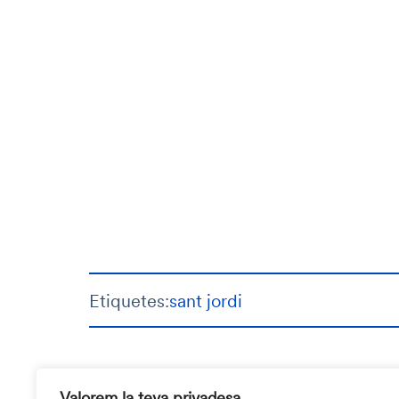
Etiquetes:
sant jordi
Valorem la teva privadesa