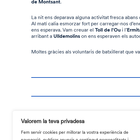
de Montsant
.
La nit ens deparava alguna activitat fresca abans 
Al matí calia esmorzar fort per carregar-nos d’ene
Toll de l’Ou
Ermit
ens esperava. Vam creuar el
i l’
Ulldemolins
arribant a
on ens esperaven els autoc
Moltes gràcies als voluntaris de batxillerat que va
Valorem la teva privadesa
Fem servir cookies per millorar la vostra experiència de
navegació, publicar anuncis o contingut personalitzats i