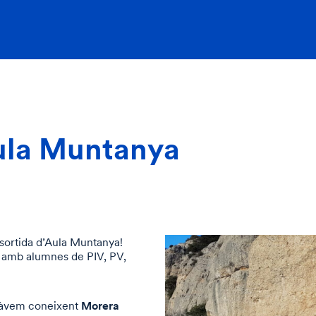
ula Muntanya
sortida d’Aula Muntanya!
a amb alumnes de PIV, PV,
Morera
stàvem coneixent