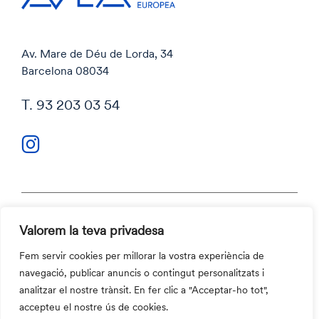
Av. Mare de Déu de Lorda, 34
Barcelona 08034
T. 93 203 03 54
Valorem la teva privadesa
Política de privacitat
Política de cookies
Fem servir cookies per millorar la vostra experiència de
Codi ètic i Canal ètic
navegació, publicar anuncis o contingut personalitzats i
Contacte
analitzar el nostre trànsit. En fer clic a "Acceptar-ho tot",
©2026 Aula Escola Europea
accepteu el nostre ús de cookies.