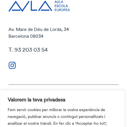
Av. Mare de Déu de Lorda, 34
Barcelona 08034
T. 93 203 03 54
Valorem la teva privadesa
Política de privacitat
Política de cookies
Fem servir cookies per millorar la vostra experiència de
Codi ètic i Canal ètic
navegació, publicar anuncis o contingut personalitzats i
Contacte
analitzar el nostre trànsit. En fer clic a "Acceptar-ho tot",