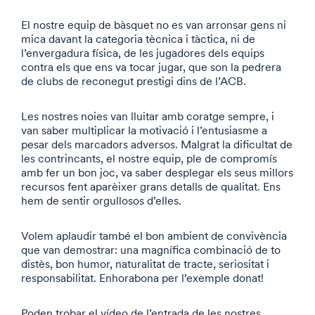
El nostre equip de bàsquet no es van arronsar gens ni
mica davant la categoria tècnica i tàctica, ni de
l’envergadura física, de les jugadores dels equips
contra els que ens va tocar jugar, que son la pedrera
de clubs de reconegut prestigi dins de l’ACB.
Les nostres noies van lluitar amb coratge sempre, i
van saber multiplicar la motivació i l’entusiasme a
pesar dels marcadors adversos. Malgrat la dificultat de
les contrincants, el nostre equip, ple de compromís
amb fer un bon joc, va saber desplegar els seus millors
recursos fent aparèixer grans detalls de qualitat. Ens
hem de sentir orgullosos d’elles.
Volem aplaudir també el bon ambient de convivència
que van demostrar: una magnífica combinació de to
distès, bon humor, naturalitat de tracte, seriositat i
responsabilitat. Enhorabona per l’exemple donat!
Poden trobar el vídeo de l’entrada de les nostres