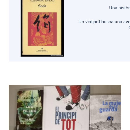
Una històr
Un viatjant busca una aven