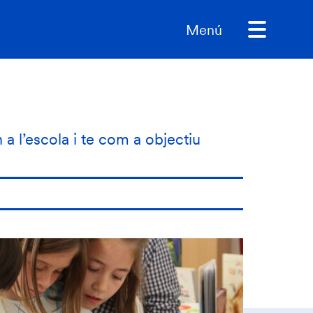
Menú
n a l’escola i te com a objectiu