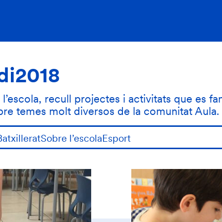
di2018
’escola, recull projectes i activitats que es fa
obre temes molt diversos de la comunitat Aula.
Batxillerat
Sobre l’escola
Esport