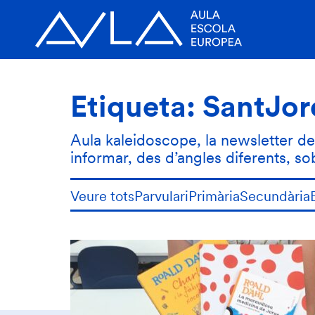
Etiqueta:
SantJor
Aula kaleidoscope, la newsletter de l
informar, des d’angles diferents, s
Veure tots
Parvulari
Primària
Secundària