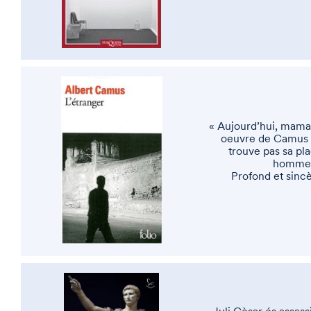
« Aujourd’hui, maman 
oeuvre de Camus n
trouve pas sa pla
hommes 
Profond et sincè