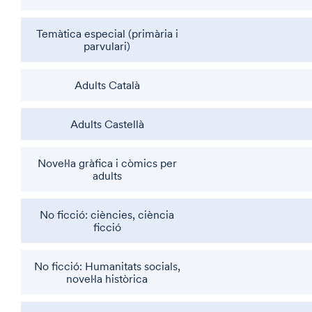
Temàtica especial (primària i
parvulari)
Adults Català
Adults Castellà
Novel·la gràfica i còmics per
adults
No ficció: ciències, ciència
ficció
No ficció: Humanitats socials,
novel·la històrica