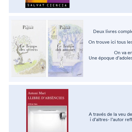
Deux livres compl
On trouve ici tous le
On va en
Une époque d’adolesc
A través de la veu de
i d’altres- l’autor r