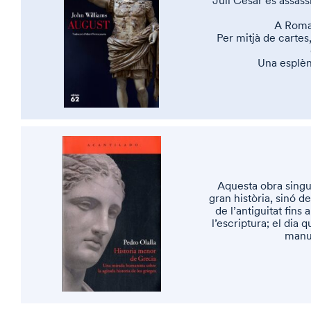
Juli Cèsar és assass
A Roma 
Per mitjà de cartes,
Una esplènd
Aquesta obra singu
gran història, sinó d
de l’antiguitat fins
l’escriptura; el dia
manus