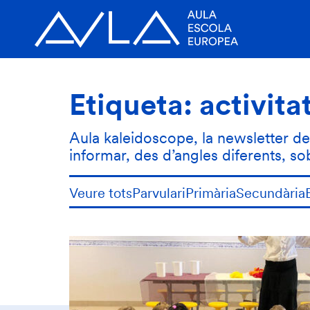
Etiqueta:
activita
Aula kaleidoscope, la newsletter de l
informar, des d’angles diferents, s
Veure tots
Parvulari
Primària
Secundària