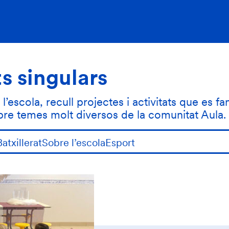
ts singulars
’escola, recull projectes i activitats que es fa
obre temes molt diversos de la comunitat Aula.
Batxillerat
Sobre l’escola
Esport