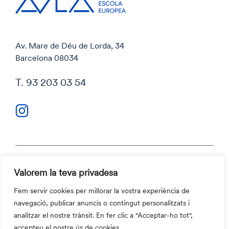
Av. Mare de Déu de Lorda, 34
Barcelona 08034
T. 93 203 03 54
Valorem la teva privadesa
Política de privacitat
Política de cookies
Fem servir cookies per millorar la vostra experiència de
Codi ètic i Canal ètic
navegació, publicar anuncis o contingut personalitzats i
Contacte
analitzar el nostre trànsit. En fer clic a "Acceptar-ho tot",
©2026 Aula Escola Europea
accepteu el nostre ús de cookies.