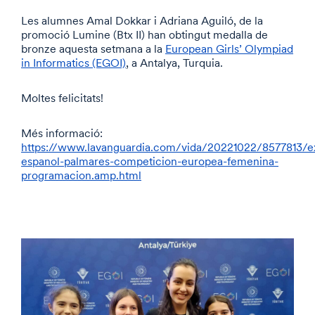
Les alumnes Amal Dokkar i Adriana Aguiló, de la
promoció Lumine (Btx II) han obtingut medalla de
bronze aquesta setmana a la
European Girls’ Olympiad
in Informatics (EGOI)
, a Antalya, Turquia.
Moltes felicitats!
Més informació:
https://www.lavanguardia.com/vida/20221022/8577813/ex
espanol-palmares-competicion-europea-femenina-
programacion.amp.html