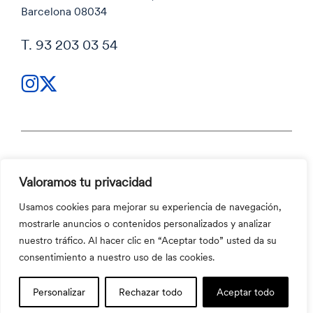
Barcelona 08034
T. 93 203 03 54
Política de privacidad
Valoramos tu privacidad
Política de privacidad
Código ético y Canal ético
Usamos cookies para mejorar su experiencia de navegación,
Política de cookies
mostrarle anuncios o contenidos personalizados y analizar
Código ético y Canal ético
nuestro tráfico. Al hacer clic en “Aceptar todo” usted da su
©2026 Aula Escola Europea
consentimiento a nuestro uso de las cookies.
Personalizar
Rechazar todo
Aceptar todo