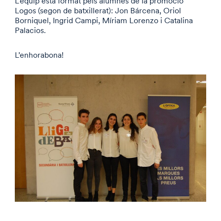
L’equip està format pels alumnes de la promoció
Logos (segon de batxillerat): Jon Bárcena, Oriol
Borniquel, Ingrid Campi, Míriam Lorenzo i Catalina
Palacios.
L’enhorabona!