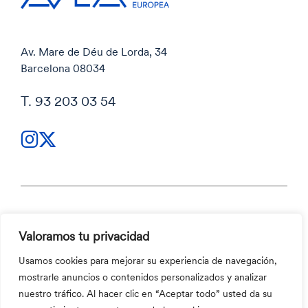
Av. Mare de Déu de Lorda, 34
Barcelona 08034
T. 93 203 03 54
Política de privacidad
Valoramos tu privacidad
Política de privacidad
Código ético y Canal ético
Usamos cookies para mejorar su experiencia de navegación,
Política de cookies
mostrarle anuncios o contenidos personalizados y analizar
Código ético y Canal ético
nuestro tráfico. Al hacer clic en “Aceptar todo” usted da su
©2026 Aula Escola Europea