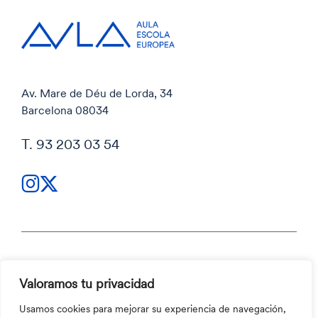
Av. Mare de Déu de Lorda, 34
Barcelona 08034
T. 93 203 03 54
Política de privacidad
Valoramos tu privacidad
Política de privacidad
Código ético y Canal ético
Usamos cookies para mejorar su experiencia de navegación,
Política de cookies