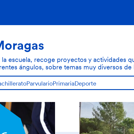
Moragas
 la escuela, recoge proyectos y actividades qu
rentes ángulos, sobre temas muy diversos de
achillerato
Parvulario
Primaria
Deporte