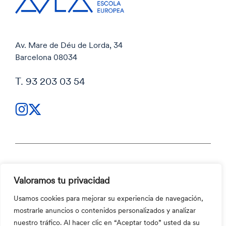
Av. Mare de Déu de Lorda, 34
Barcelona 08034
T. 93 203 03 54
Política de privacidad
Valoramos tu privacidad
Política de privacidad
Código ético y Canal ético
Usamos cookies para mejorar su experiencia de navegación,
Política de cookies
mostrarle anuncios o contenidos personalizados y analizar
Código ético y Canal ético
nuestro tráfico. Al hacer clic en “Aceptar todo” usted da su